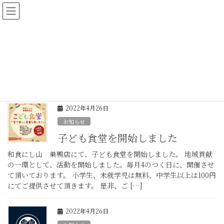
コ
ナ
ン
ビ
テ
ゲ
ン
ー
2022年4月
ツ
シ
に
ョ
移
ン
HOME
2022年4月
動
に
移
動
2022年4月26日
お知らせ
子ども食堂を開始しました
和食にし山 巣鴨店にて、子ども食堂を開始しました。 地域貢献
の一環として、活動を開始しました。毎月4のつく日に、開催させ
て頂いております。 小学生、未就学児は無料、中学生以上は100円
にてご提供させて頂きます。 是非、ご […]
2022年4月26日