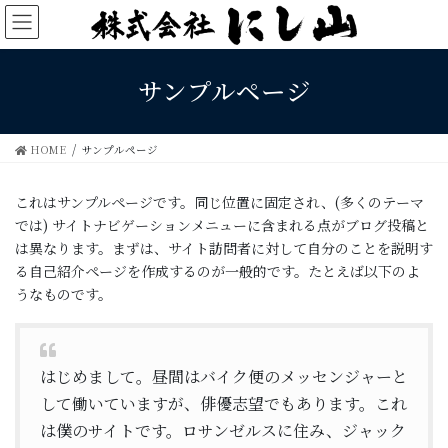
コ
ナ
ン
ビ
テ
ゲ
ン
ー
サンプルページ
ツ
シ
に
ョ
移
ン
HOME
サンプルページ
動
に
移
動
これはサンプルページです。同じ位置に固定され、(多くのテーマ
では) サイトナビゲーションメニューに含まれる点がブログ投稿と
は異なります。まずは、サイト訪問者に対して自分のことを説明す
る自己紹介ページを作成するのが一般的です。たとえば以下のよ
うなものです。
はじめまして。昼間はバイク便のメッセンジャーと
して働いていますが、俳優志望でもあります。これ
は僕のサイトです。ロサンゼルスに住み、ジャック